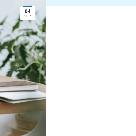
04
SEP