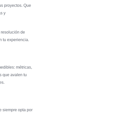
us proyectos. Que
as y
 resolución de
n tu experiencia.
medibles: métricas,
s que avalen tu
es.
ue siempre opta por