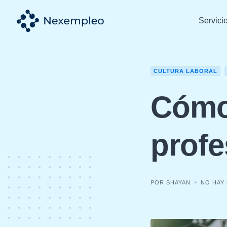
Skip
to
Servici
content
CULTURA LABORAL
Cómo 
profe
POR SHAYAN
NO HAY