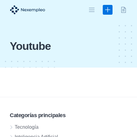
Skip
to
content
Youtube
Categorías principales
Tecnología
Inteligencia Artificial