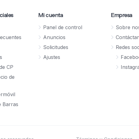
ciales
Mi cuenta
Empresa
Panel de control
Sobre no
recuentes
Anuncios
Contácta
Solicitudes
Redes soc
s
Ajustes
Facebo
de CP
Instag
ecio de
rmóvil
e Barras