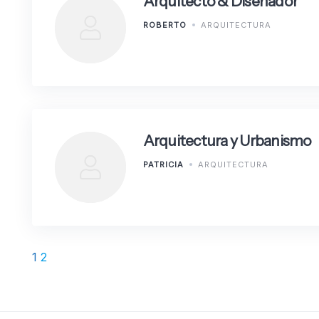
Arquitecto & Diseñador
ROBERTO
ARQUITECTURA
Arquitectura y Urbanismo
PATRICIA
ARQUITECTURA
Paginación
1
2
de
entradas