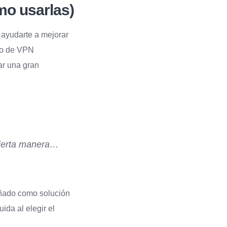
mo usarlas)
 ayudarte a mejorar
blo de VPN
ar una gran
 cierta manera…
señado como solución
da al elegir el