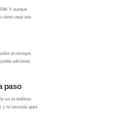
 SIM. Y aunque
ro cómo crear uno
uidez al navegar.
udita adicional,
 a paso
ón en mi teléfono
al, y no necesita apps