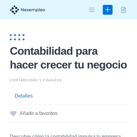
Skip
to
content
Contabilidad para
hacer crecer tu negocio
CONTABILIDAD Y FINANZAS
Detalles
Añadir a favoritos
Descubre cómo la contabilidad impulsa tu empresa.