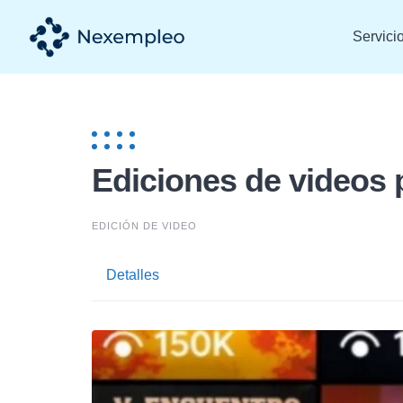
Skip
to
Servici
content
Ediciones de videos 
EDICIÓN DE VIDEO
Detalles