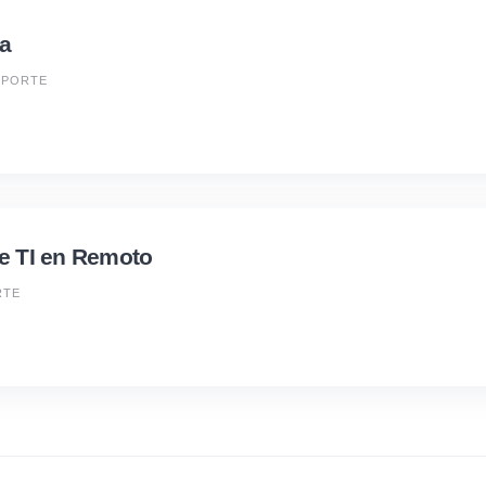
ca
OPORTE
de TI en Remoto
RTE