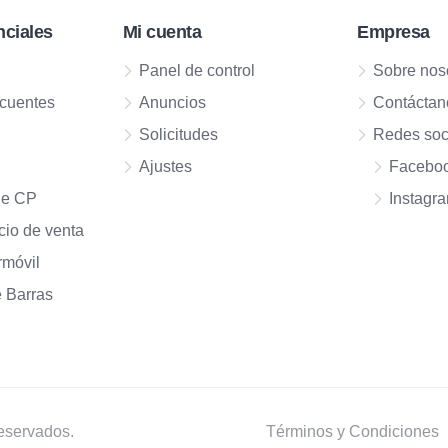
nciales
Mi cuenta
Empresa
Panel de control
Sobre nos
ecuentes
Anuncios
Contáctan
Solicitudes
Redes soc
s
Ajustes
Facebo
de CP
Instagr
cio de venta
rmóvil
 Barras
eservados.
Términos y Condiciones