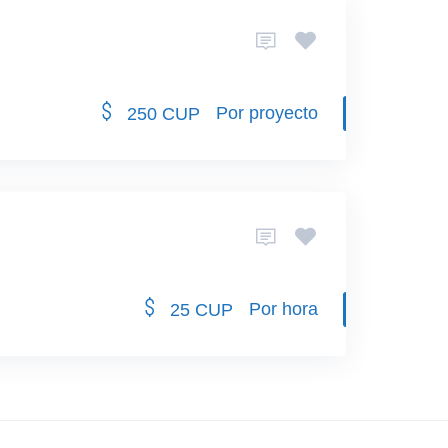
Por proyecto
250 CUP
Por hora
25 CUP